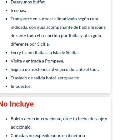
Desayunos buffet.
6 cenas.
Transporte en autocar climatizado según ruta
indicada, con guía acompañante de habla hispana
durante todo el recorrido por Italia, y otro guía
diferente por Sicilia.
Ferry tramo Italia a la Isla de Sicilia.
Visita y entrada a Pompeya.
Seguro de asistencia al viajero durante el tour.
Traslado de salida hotel-aeropuerto.
Impuestos.
No Incluye
Boleto aéreo internaciona
l,
elige tu fecha de viaje y
adiciónalo.
C
omidas
no especificadas en itinerario