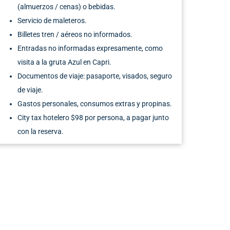
(almuerzos / cenas)
o
bebidas.
Servicio de maleteros.
Billetes tren / aéreos no informados
.
Entradas no informadas expresamente, como
v
isita a la gruta Azul en Capri
.
Documentos de viaje:
p
asaporte,
v
isados
,
s
eguro
de v
iaje.
Gastos
personales, consumos
extras y propinas.
City tax
hotelero $98 por persona, a pagar junto
con la reserva.