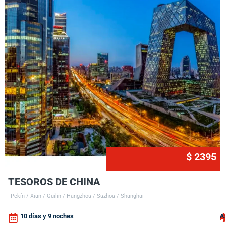
$ 2395
TESOROS DE CHINA
Pekín / Xian / Guilin / Hangzhou / Suzhou / Shanghai
10 días y 9 noches
A