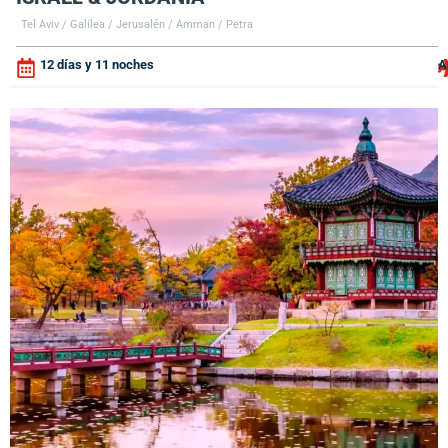
Tel Aviv / Galilea / Jerusalén / Amman / Petra
12 días y 11 noches
A