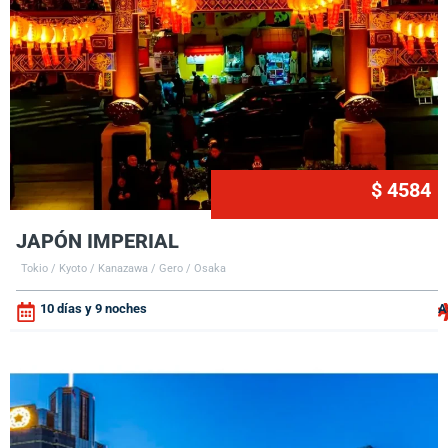
$ 4584
JAPÓN IMPERIAL
Tokio / Kyoto / Kanazawa / Gero / Osaka
10 días y 9 noches
A