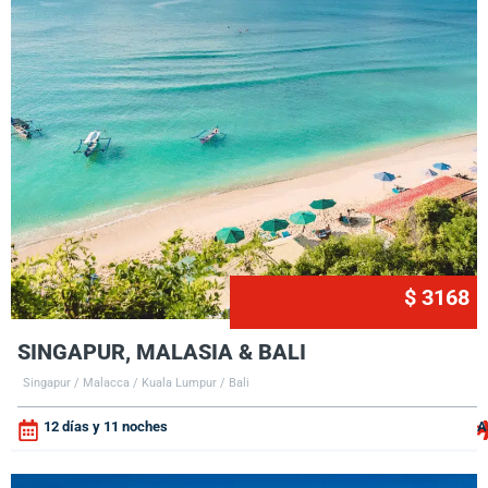
$ 3168
SINGAPUR, MALASIA & BALI
Singapur / Malacca / Kuala Lumpur / Bali
12 días y 11 noches
A