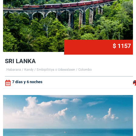
$ 1157
SRI LANKA
Habarana / Kandy / Embipilitiya o Udawalawe / Colombo
7 días y 6 noches
A