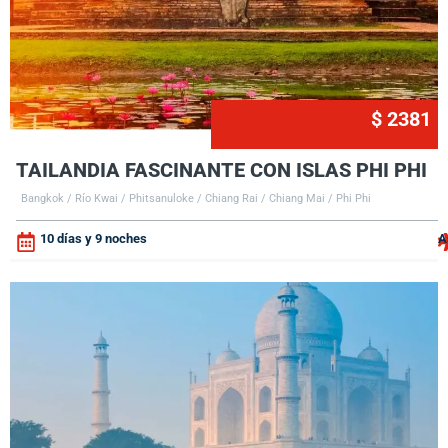
$ 2381
TAILANDIA FASCINANTE CON ISLAS PHI PHI
Bangkok / Río Kwai / Phitsanuloke / Chiang Rai / Chiang Mai / Phi Phi
10 días y 9 noches
A