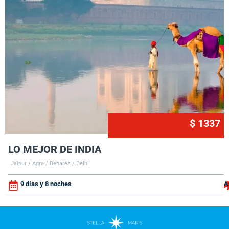
$ 1337
LO MEJOR DE INDIA
Jaipur / Agra / Benarés / Delhi
9 días y 8 noches
A