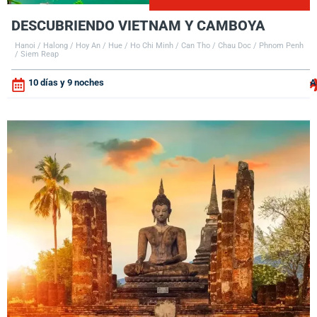
DESCUBRIENDO VIETNAM Y CAMBOYA
Hanoi / Halong / Hoy An / Hue / Ho Chi Minh / Can Tho / Chau Doc / Phnom Penh
/ Siem Reap
10 días y 9 noches
A