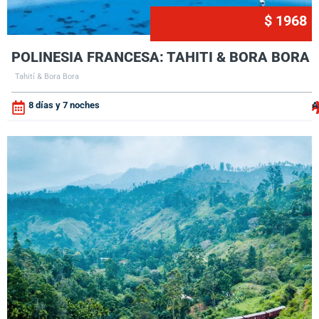
$ 1968
POLINESIA FRANCESA: TAHITI & BORA BORA
Tahití & Bora Bora
8 días y 7 noches
A