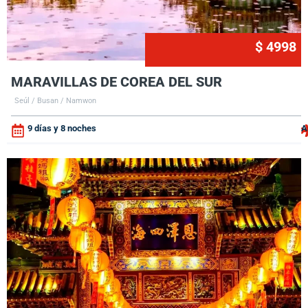
$ 4998
MARAVILLAS DE COREA DEL SUR
Seúl / Busan / Namwon
9 días y 8 noches
A