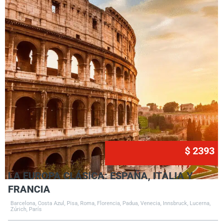
$ 2393
LA EUROPA CLÁSICA: ESPAÑA, ITALIA Y
FRANCIA
Barcelona, Costa Azul, Pisa, Roma, Florencia, Padua, Venecia, Innsbruck, Lucerna,
Zúrich, París