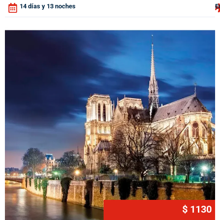
14 días y 13 noches
E
$ 1130