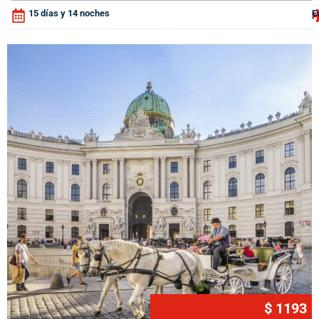
15 días y 14 noches
E
$ 1193