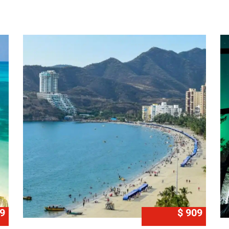
9
$ 909