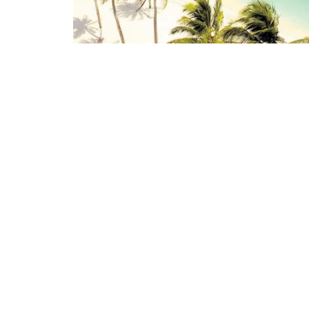
$ 93
PUNTA CANA PROMOCIÓN
5 días y 4 noches
América y Caribe