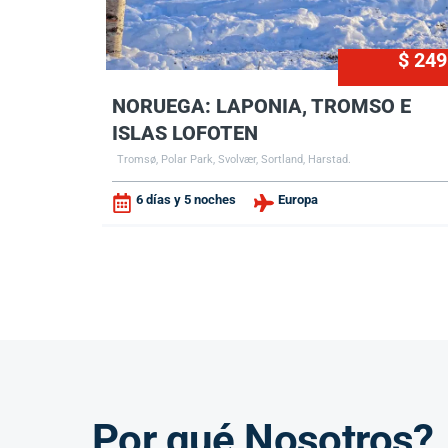
$ 249
NORUEGA: LAPONIA, TROMSO E
ISLAS LOFOTEN
Tromsø, Polar Park, Svolvær, Sortland, Harstad.
6 días y 5 noches
Europa
Por qué Nosotros?