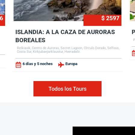
6
$ 2597
ISLANDIA: A LA CAZA DE AURORAS
BOREALES
P
Reikiavik, Centro de Auroras, Secret Lagoon, Círculo Dorado, Selfoss,
Costa Sur, Kirkjubaejarklaustur, Hveradalir.
6 días y 5 noches
Europa
Todos los Tours