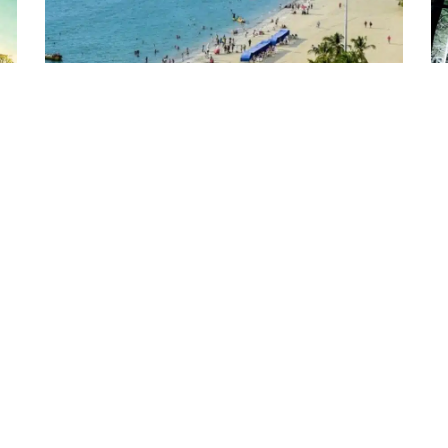
9
$ 909
SANTA MARTA, COLOMBIA
Y
5 días y 4 noches
América y Caribe
R