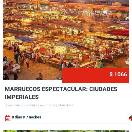
$ 1066
MARRUECOS ESPECTACULAR: CIUDADES
IMPERIALES
Casablanca / Rabat / Fez / Ifrane / Marrakech
8 días y 7 noches
A