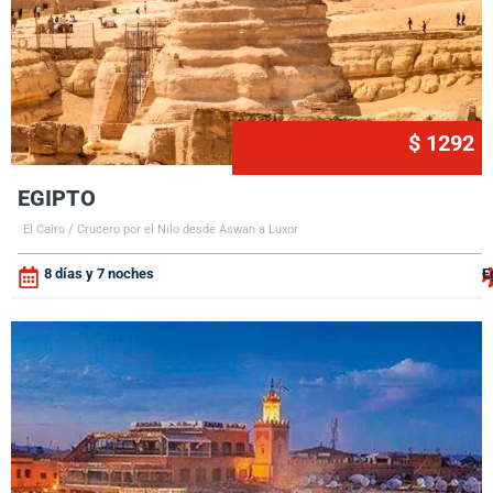
$ 1292
EGIPTO
El Cairo / Crucero por el Nilo desde Aswan a Luxor
8 días y 7 noches
E