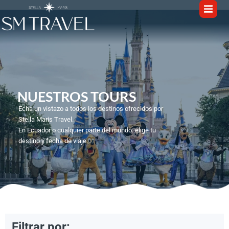
NUESTROS TOURS​
Echa un vistazo a todos los destinos ofrecidos por
Stella Maris Travel.
En Ecuador o cualquier parte del mundo: elige tu
destino y fecha de viaje.
1
/
7
Filtrar por: