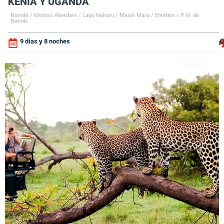
KENIA Y UGANDA
Nairobi / Montes Aberdare / Lago Nakuru / Masái Mara / Entebbe / P. N. de
Bwindi
9 días y 8 noches
A