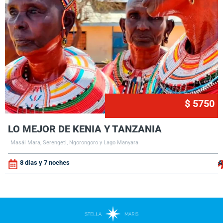
$ 5750
LO MEJOR DE KENIA Y TANZANIA
Masái Mara, Serengeti, Ngorongoro y Lago Manyara
8 días y 7 noches
A