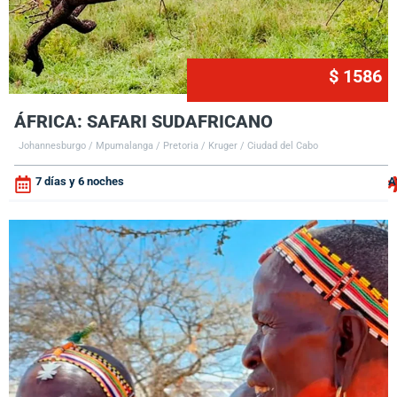
$ 1586
ÁFRICA: SAFARI SUDAFRICANO
Johannesburgo / Mpumalanga / Pretoria / Kruger / Ciudad del Cabo
7 días y 6 noches
A