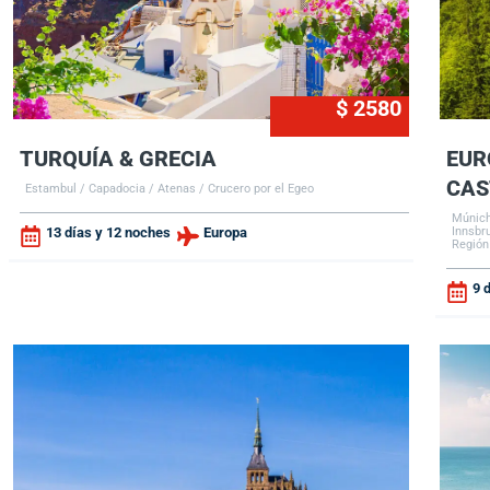
$ 2580
TURQUÍA & GRECIA
EUR
CAS
Estambul / Capadocia / Atenas / Crucero por el Egeo
Múnich
13 días y 12 noches
Europa
Innsbr
Región
9 