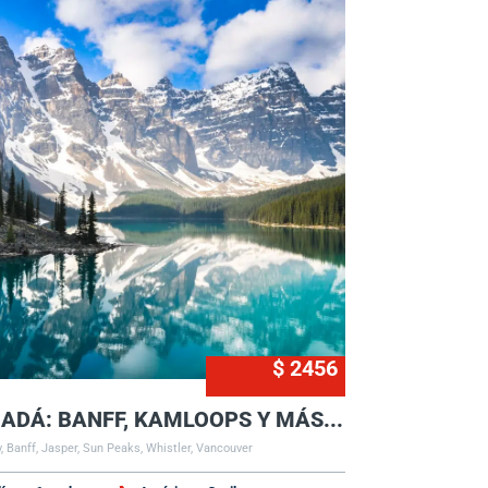
$ 2456
ADÁ: BANFF, KAMLOOPS Y MÁS...
, Banff, Jasper, Sun Peaks, Whistler, Vancouver