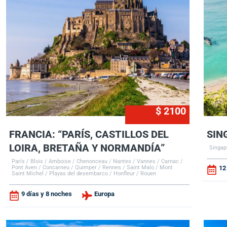
$ 2100
FRANCIA: “PARÍS, CASTILLOS DEL
SIN
LOIRA, BRETAÑA Y NORMANDÍA”
Singap
París / Blois / Amboise / Chenonceau / Nantes / Vannes / Carnac /
Pont Aven / Concarneu / Quimper / Rennes / Saint Malo / Mont
12
Saint Michel / Playas del desembarco / Honfleur / Rouen
9 días y 8 noches
Europa