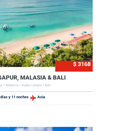
$ 3168
GAPUR, MALASIA & BALI
ur / Malacca / Kuala Lumpur / Bali
 días y 11 noches
Asia