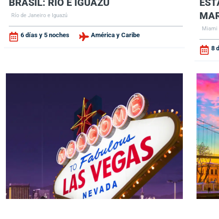
BRASIL: RÍO E IGUAZÚ
EST
MAR
Río de Janeiro e Iguazú
Miami 
6 días y 5 noches
América y Caribe
8 