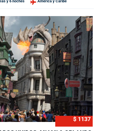
días y 6 noches
América y Caribe
$ 1137