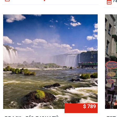
7 
$ 789