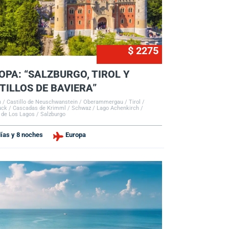
$ 2275
OPA: “SALZBURGO, TIROL Y
TILLOS DE BAVIERA”
 / Castillo de Neuschwanstein / Oberammergau / Tirol /
uck / Cascadas de Krimml / Schwaz / Lago Achenkirch /
 de Los Lagos / Salzburgo
días y 8 noches
Europa