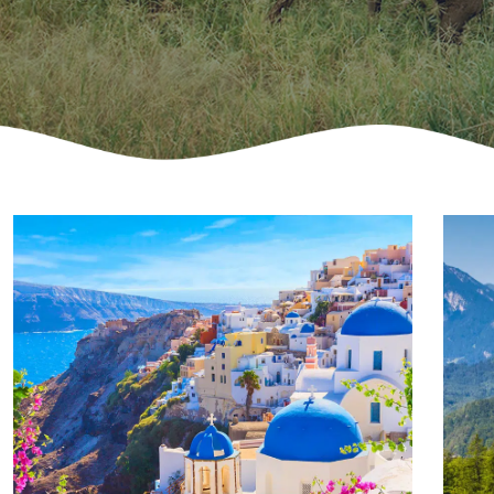
1
/
7