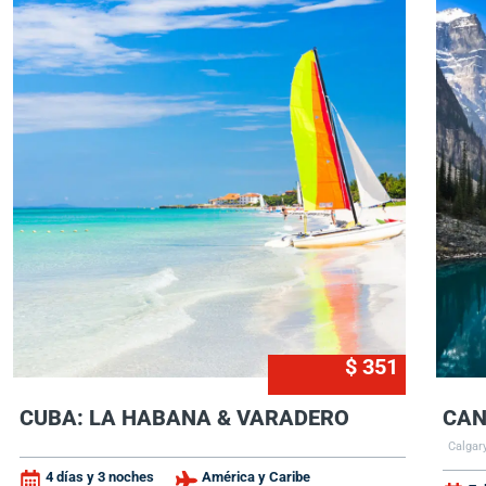
$ 351
CUBA: LA HABANA & VARADERO
CAN
Calgary
4 días y 3 noches
América y Caribe