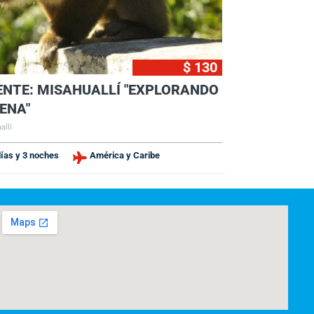
$ 130
ENTE: MISAHUALLÍ "EXPLORANDO
TENA"
allí
días y 3 noches
América y Caribe