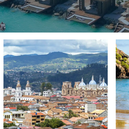
1
/
6