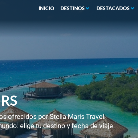
INICIO
DESTINOS
DESTACADOS
RS​
os ofrecidos por Stella Maris Travel.
undo: elige tu destino y fecha de viaje.