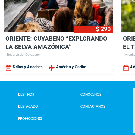
$ 290
ORIENTE: CUYABENO “EXPLORANDO
ORI
LA SELVA AMAZÓNICA”
EL 
Reserva del Cuyabeno
Misahu
5 días y 4 noches
América y Caribe
4 
DESTINOS
CONÓCENOS
DESTACADO
CONTÁCTANOS
PROMOCIONES