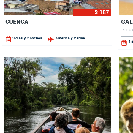
$ 187
CUENCA
GAL
Santa 
3 días y 2 noches
América y Caribe
4 