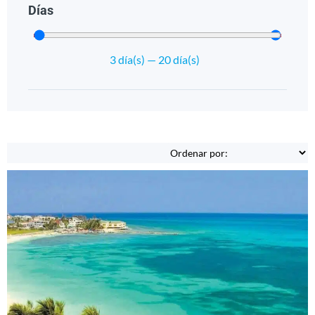
Días
3
día(s)
—
20
día(s)