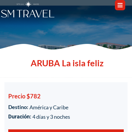
ARUBA La isla feliz
Precio $782
Destino:
América y Caribe
1
/
1
4 días y 3 noches
Duración: