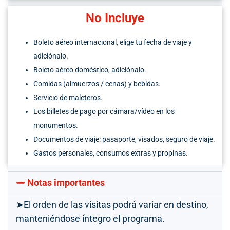
No Incluye
Boleto aéreo
internacional
, elige tu fecha de viaje y
adiciónalo.
Boleto aéreo doméstico
, adiciónalo.
C
omidas
(almuerzos / cenas)
y bebidas.
Servicio de maleteros.
Los billetes de
pago por
cámara/vídeo en los
monumentos.
Documentos de viaje:
p
asaporte,
v
isados
,
s
eguro
de v
iaje.
Gastos
personales, consumos
extras y propinas.
Notas importantes
➤El orden de las visitas podrá variar en destino,
manteniéndose íntegro el programa.