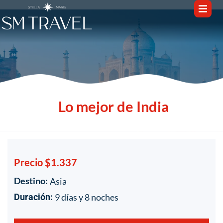
Lo mejor de India
Precio $1.337
Destino:
Asia
1
/
1
9 días y 8 noches
Duración: