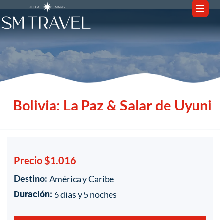
Bolivia: La Paz & Salar de Uyuni
Precio $1.016
Destino:
América y Caribe
1
/
1
6 días y 5 noches
Duración: