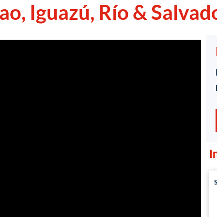
ao, Iguazú, Río & Salvad
1
/
1
I