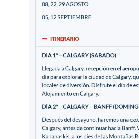
08, 22, 29 AGOSTO
05, 12 SEPTIEMBRE
ITINERARIO
DÍA 1º – CALGARY (SÁBADO)
Llegada a Calgary, recepción en el aeropue
día para explorar la ciudad de Calgary, q
locales de diversión. Disfrute el día de 
Alojamiento en Calgary.
DÍA 2º – CALGARY – BANFF (DOMING
Después del desayuno, haremos una excur
Calgary, antes de continuar hacia Banff. 
Kananaskis, a los pies de las Montañas 