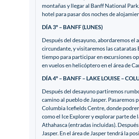
montañas y llegar al Banff National Park.
hotel para pasar dos noches de alojamien
DÍA 3º – BANFF (LUNES)
Después del desayuno, abordaremos el au
circundante, y visitaremos las catarata
tiempo para participar en excursiones opc
en vuelos en helicóptero en el área de C
DÍA 4º – BANFF – LAKE LOUISE – CO
Después del desayuno partiremos rumbo 
camino al pueblo de Jasper.
Pasaremos po
Columbia Icefields Centre, donde podrem
como el Ice Explorer y explorar parte de l
Athahasca (entradas incluidas). Después 
Jasper.
En el área de Jasper tendrá la pos