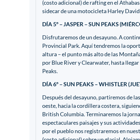
(costo adicional) de rafting en el Athabas
sidecar de una motocicleta Harley David
DÍA 5º – JASPER – SUN PEAKS (MIÉRC
Disfrutaremos de un desayuno. A continu
Provincial Park. Aquí tendremos la opor
altura – el punto más alto de las Monta
por Blue River y Clearwater, hasta llega
Peaks.
DÍA 6º – SUN PEAKS – WHISTLER (JUE
Después del desayuno, partiremos de las 
oeste, hacia la cordillera costera, siguiend
British Columbia. Terminaremos la jorna
espectaculares paisajes y sus actividades
por el pueblo nos registraremos en nuest
(costo adicional) sobre un glacial. Aloja