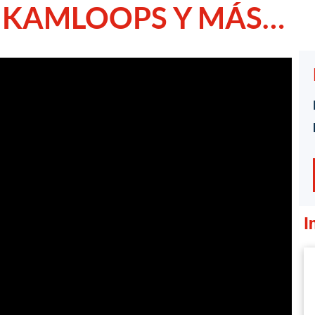
, KAMLOOPS Y MÁS…
1
/
1
I