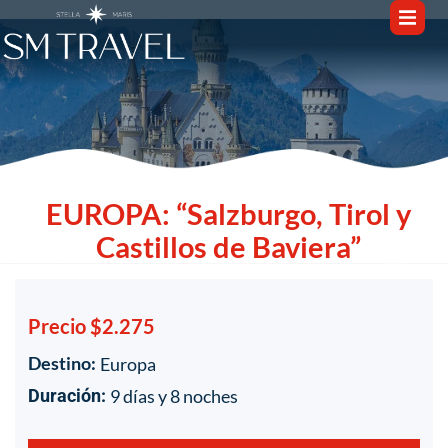
EUROPA: “Salzburgo, Tirol y
Castillos de Baviera”
Precio $2.275
Destino:
Europa
1
/
1
9 días y 8 noches
Duración: