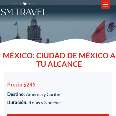
MÉXICO: CIUDAD DE MÉXICO A
TU ALCANCE
Precio $245
Destino:
América y Caribe
1
/
1
4 días y 3 noches
Duración: