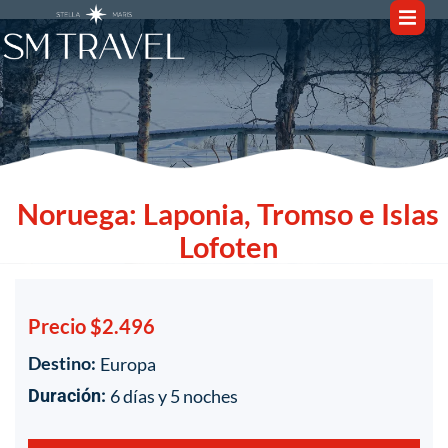
Noruega: Laponia, Tromso e Islas
Lofoten
Precio $2.496
Destino:
Europa
1
/
1
6 días y 5 noches
Duración: