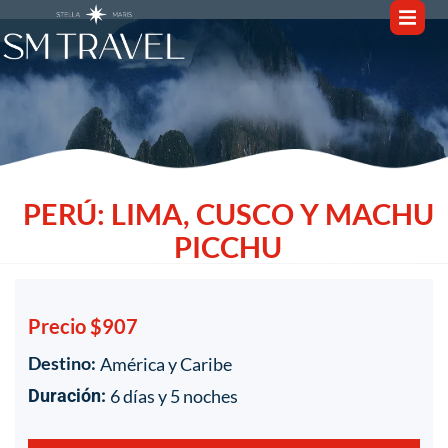
PERÚ: LIMA, CUSCO Y MACHU
PICCHU
Precio $907
Destino:
América y Caribe
1
/
1
6 días y 5 noches
Duración: