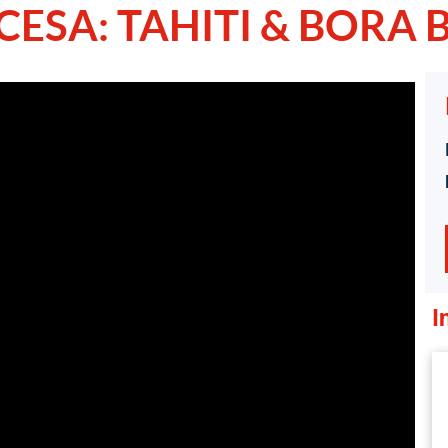
CESA: TAHITI & BORA
1
/
1
I