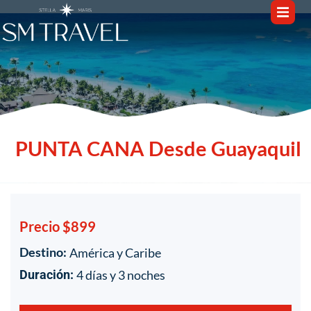
PUNTA CANA Desde Guayaquil
Precio $899
Destino:
América y Caribe
1
/
1
4 días y 3 noches
Duración: