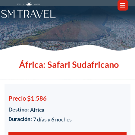
África: Safari Sudafricano
Precio $1.586
Destino:
Africa
1
/
1
7 días y 6 noches
Duración: